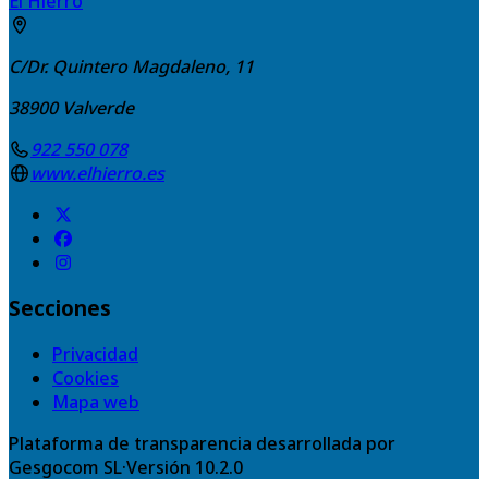
El Hierro
C/Dr. Quintero Magdaleno, 11
38900
Valverde
922 550 078
www.elhierro.es
Secciones
Privacidad
Cookies
Mapa web
Plataforma de transparencia desarrollada por
Gesgocom SL
·
Versión
10.2.0