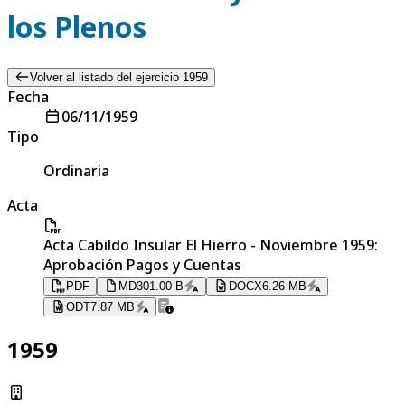
los Plenos
Volver al listado del ejercicio 1959
Fecha
06/11/1959
Tipo
Ordinaria
Acta
Acta Cabildo Insular El Hierro - Noviembre 1959:
Aprobación Pagos y Cuentas
PDF
MD
301.00 B
DOCX
6.26 MB
ODT
7.87 MB
1959