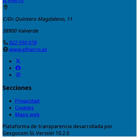
El Hierro
C/Dr. Quintero Magdaleno, 11
38900
Valverde
922 550 078
www.elhierro.es
Secciones
Privacidad
Cookies
Mapa web
Plataforma de transparencia desarrollada por
Gesgocom SL
·
Versión
10.2.0