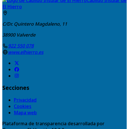
Cabildo Insular de
El Hierro
C/Dr. Quintero Magdaleno, 11
38900
Valverde
922 550 078
www.elhierro.es
Secciones
Privacidad
Cookies
Mapa web
Plataforma de transparencia desarrollada por