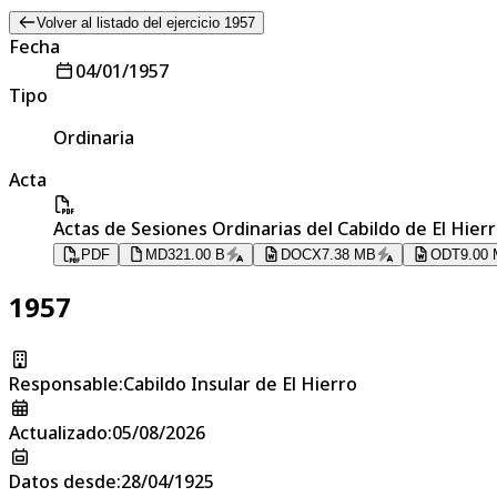
Volver al listado del ejercicio 1957
Fecha
04/01/1957
Tipo
Ordinaria
Acta
Actas de Sesiones Ordinarias del Cabildo de El Hier
PDF
MD
321.00 B
DOCX
7.38 MB
ODT
9.00
1957
Responsable
:
Cabildo Insular de El Hierro
Actualizado
:
05/08/2026
Datos desde
:
28/04/1925