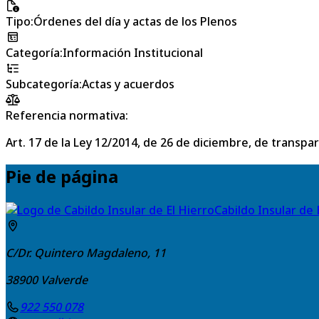
Tipo
:
Órdenes del día y actas de los Plenos
Categoría
:
Información Institucional
Subcategoría
:
Actas y acuerdos
Referencia normativa:
Art. 17 de la Ley 12/2014, de 26 de diciembre, de transpa
Pie de página
Cabildo Insular de 
C/Dr. Quintero Magdaleno, 11
38900
Valverde
922 550 078