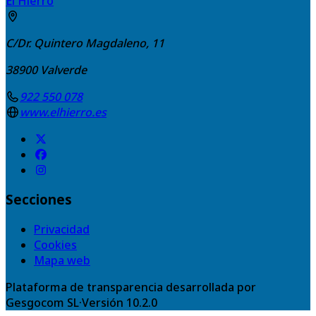
El Hierro
C/Dr. Quintero Magdaleno, 11
38900
Valverde
922 550 078
www.elhierro.es
Secciones
Privacidad
Cookies
Mapa web
Plataforma de transparencia desarrollada por
Gesgocom SL
·
Versión
10.2.0