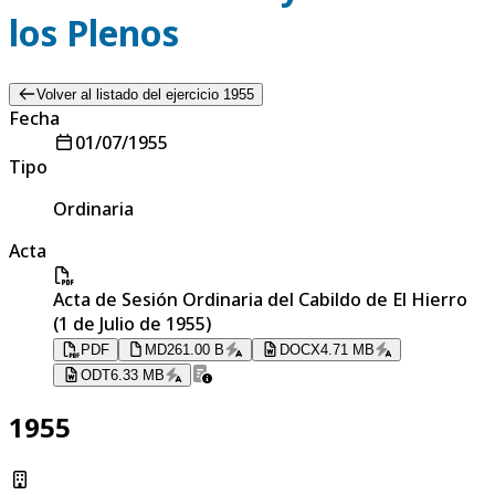
los Plenos
Volver al listado del ejercicio 1955
Fecha
01/07/1955
Tipo
Ordinaria
Acta
Acta de Sesión Ordinaria del Cabildo de El Hierro
(1 de Julio de 1955)
PDF
MD
261.00 B
DOCX
4.71 MB
ODT
6.33 MB
1955