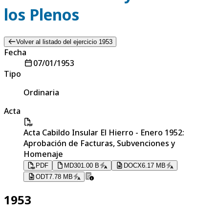
los Plenos
Volver al listado del ejercicio 1953
Fecha
07/01/1953
Tipo
Ordinaria
Acta
Acta Cabildo Insular El Hierro - Enero 1952:
Aprobación de Facturas, Subvenciones y
Homenaje
PDF
MD
301.00 B
DOCX
6.17 MB
ODT
7.78 MB
1953