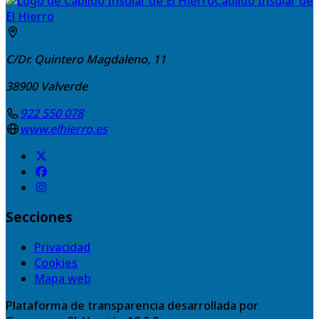
Cabildo Insular de
El Hierro
C/Dr. Quintero Magdaleno, 11
38900
Valverde
922 550 078
www.elhierro.es
Secciones
Privacidad
Cookies
Mapa web
Plataforma de transparencia desarrollada por