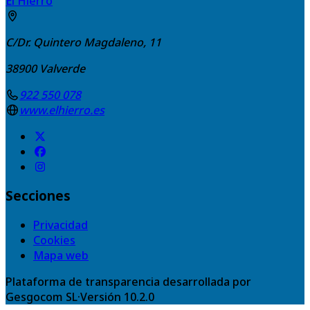
El Hierro
C/Dr. Quintero Magdaleno, 11
38900
Valverde
922 550 078
www.elhierro.es
Secciones
Privacidad
Cookies
Mapa web
Plataforma de transparencia desarrollada por
Gesgocom SL
·
Versión
10.2.0