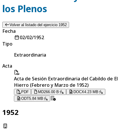
los Plenos
Volver al listado del ejercicio 1952
Fecha
02/02/1952
Tipo
Extraordinaria
Acta
Acta de Sesión Extraordinaria del Cabildo de El
Hierro (Febrero y Marzo de 1952)
PDF
MD
266.00 B
DOCX
4.23 MB
ODT
5.84 MB
1952