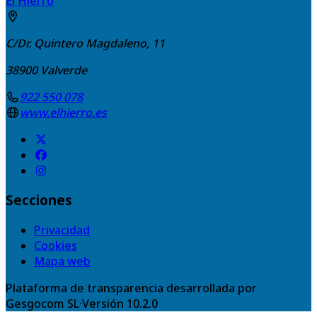
El Hierro
C/Dr. Quintero Magdaleno, 11
38900
Valverde
922 550 078
www.elhierro.es
Secciones
Privacidad
Cookies
Mapa web
Plataforma de transparencia desarrollada por
Gesgocom SL
·
Versión
10.2.0