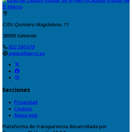
Cabildo Insular de
El Hierro
C/Dr. Quintero Magdaleno, 11
38900
Valverde
922 550 078
www.elhierro.es
Secciones
Privacidad
Cookies
Mapa web
Plataforma de transparencia desarrollada por