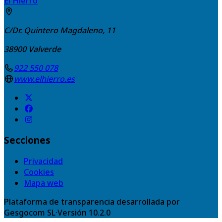
El Hierro
C/Dr. Quintero Magdaleno, 11
38900
Valverde
922 550 078
www.elhierro.es
Secciones
Privacidad
Cookies
Mapa web
Plataforma de transparencia desarrollada por
Gesgocom SL
·
Versión
10.2.0