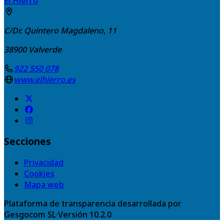
El Hierro
C/Dr. Quintero Magdaleno, 11
38900
Valverde
922 550 078
www.elhierro.es
Secciones
Privacidad
Cookies
Mapa web
Plataforma de transparencia desarrollada por
Gesgocom SL
·
Versión
10.2.0