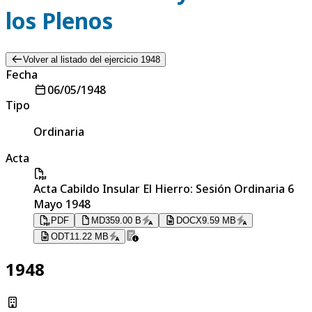
los Plenos
Volver al listado del ejercicio 1948
Fecha
06/05/1948
Tipo
Ordinaria
Acta
Acta Cabildo Insular El Hierro: Sesión Ordinaria 6
Mayo 1948
PDF
MD
359.00 B
DOCX
9.59 MB
ODT
11.22 MB
1948