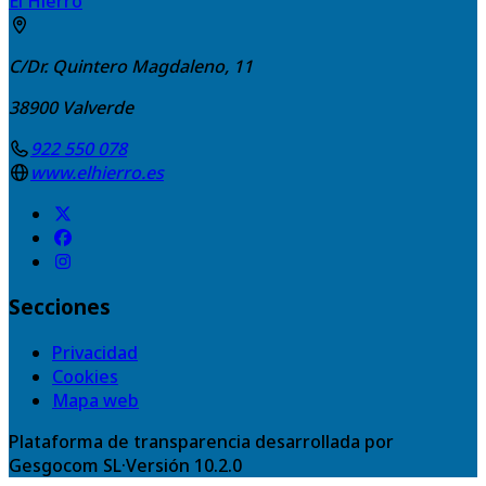
El Hierro
C/Dr. Quintero Magdaleno, 11
38900
Valverde
922 550 078
www.elhierro.es
Secciones
Privacidad
Cookies
Mapa web
Plataforma de transparencia desarrollada por
Gesgocom SL
·
Versión
10.2.0