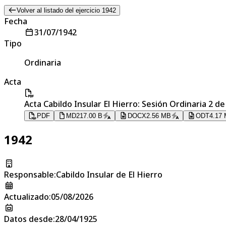
Volver al listado del ejercicio 1942
Fecha
31/07/1942
Tipo
Ordinaria
Acta
Acta Cabildo Insular El Hierro: Sesión Ordinaria 2 d
PDF
MD
217.00 B
DOCX
2.56 MB
ODT
4.17
1942
Responsable
:
Cabildo Insular de El Hierro
Actualizado
:
05/08/2026
Datos desde
:
28/04/1925