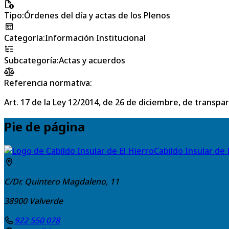
Tipo
:
Órdenes del día y actas de los Plenos
Categoría
:
Información Institucional
Subcategoría
:
Actas y acuerdos
Referencia normativa:
Art. 17 de la Ley 12/2014, de 26 de diciembre, de transpa
Pie de página
Cabildo Insular de 
C/Dr. Quintero Magdaleno, 11
38900
Valverde
922 550 078