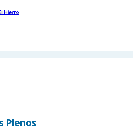
El Hierro
os Plenos