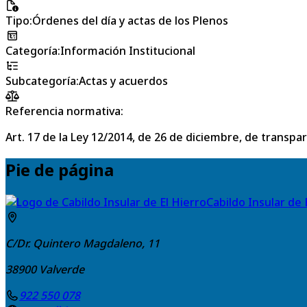
Tipo
:
Órdenes del día y actas de los Plenos
Categoría
:
Información Institucional
Subcategoría
:
Actas y acuerdos
Referencia normativa:
Art. 17 de la Ley 12/2014, de 26 de diciembre, de transpa
Pie de página
Cabildo Insular de 
C/Dr. Quintero Magdaleno, 11
38900
Valverde
922 550 078