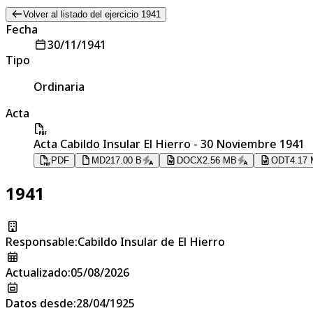
Volver al listado del ejercicio 1941
Fecha
30/11/1941
Tipo
Ordinaria
Acta
Acta Cabildo Insular El Hierro - 30 Noviembre 1941
PDF
MD
217.00 B
DOCX
2.56 MB
ODT
4.17
1941
Responsable
:
Cabildo Insular de El Hierro
Actualizado
:
05/08/2026
Datos desde
:
28/04/1925