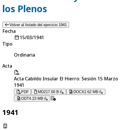
los Plenos
Volver al listado del ejercicio 1941
Fecha
15/03/1941
Tipo
Ordinaria
Acta
Acta Cabildo Insular El Hierro: Sesión 15 Marzo
1941
PDF
MD
217.00 B
DOCX
2.62 MB
ODT
4.23 MB
1941