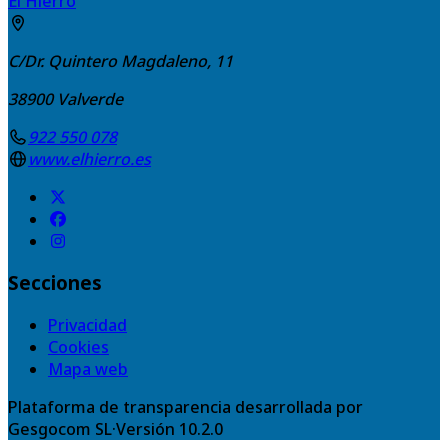
El Hierro
C/Dr. Quintero Magdaleno, 11
38900
Valverde
922 550 078
www.elhierro.es
Secciones
Privacidad
Cookies
Mapa web
Plataforma de transparencia desarrollada por
Gesgocom SL
·
Versión
10.2.0