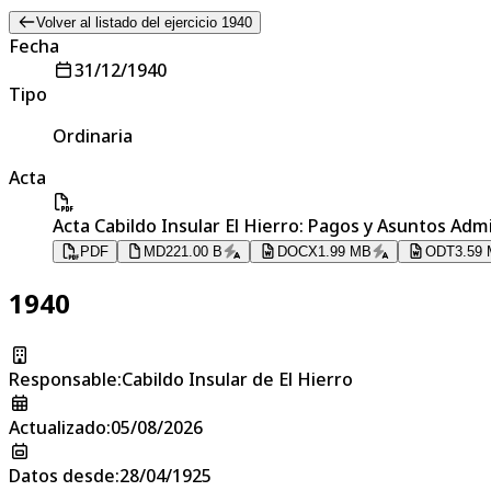
Volver al listado del ejercicio 1940
Fecha
31/12/1940
Tipo
Ordinaria
Acta
Acta Cabildo Insular El Hierro: Pagos y Asuntos Admi
PDF
MD
221.00 B
DOCX
1.99 MB
ODT
3.59
1940
Responsable
:
Cabildo Insular de El Hierro
Actualizado
:
05/08/2026
Datos desde
:
28/04/1925