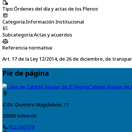
Tipo
:
Órdenes del día y actas de los Plenos
Categoría
:
Información Institucional
Subcategoría
:
Actas y acuerdos
Referencia normativa:
Art. 17 de la Ley 12/2014, de 26 de diciembre, de transpa
Pie de página
Cabildo Insular de 
C/Dr. Quintero Magdaleno, 11
38900
Valverde
922 550 078