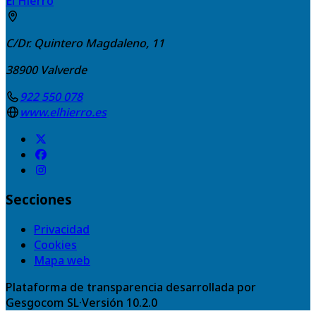
El Hierro
C/Dr. Quintero Magdaleno, 11
38900
Valverde
922 550 078
www.elhierro.es
Secciones
Privacidad
Cookies
Mapa web
Plataforma de transparencia desarrollada por
Gesgocom SL
·
Versión
10.2.0