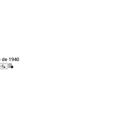
o de 1940
B