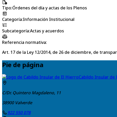
Tipo
:
Órdenes del día y actas de los Plenos
Categoría
:
Información Institucional
Subcategoría
:
Actas y acuerdos
Referencia normativa:
Art. 17 de la Ley 12/2014, de 26 de diciembre, de transpa
Pie de página
Cabildo Insular de 
C/Dr. Quintero Magdaleno, 11
38900
Valverde
922 550 078