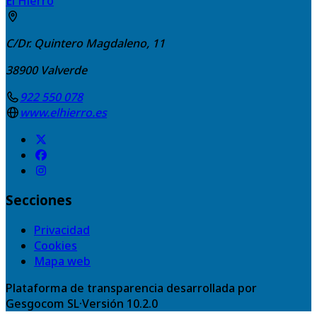
El Hierro
C/Dr. Quintero Magdaleno, 11
38900
Valverde
922 550 078
www.elhierro.es
Secciones
Privacidad
Cookies
Mapa web
Plataforma de transparencia desarrollada por
Gesgocom SL
·
Versión
10.2.0