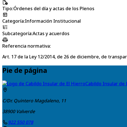
Tipo
:
Órdenes del día y actas de los Plenos
Categoría
:
Información Institucional
Subcategoría
:
Actas y acuerdos
Referencia normativa:
Art. 17 de la Ley 12/2014, de 26 de diciembre, de transpa
Pie de página
Cabildo Insular de 
C/Dr. Quintero Magdaleno, 11
38900
Valverde
922 550 078