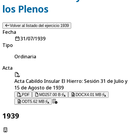
los Plenos
Volver al listado del ejercicio 1939
Fecha
31/07/1939
Tipo
Ordinaria
Acta
Acta Cabildo Insular El Hierro: Sesión 31 de Julio y
15 de Agosto de 1939
PDF
MD
257.00 B
DOCX
4.01 MB
ODT
5.62 MB
1939