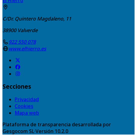
El Hierro
C/Dr. Quintero Magdaleno, 11
38900
Valverde
922 550 078
www.elhierro.es
Secciones
Privacidad
Cookies
Mapa web
Plataforma de transparencia desarrollada por
Gesgocom SL
·
Versión
10.2.0