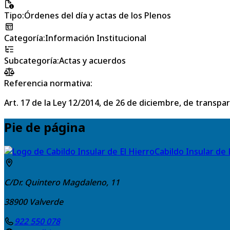
Tipo
:
Órdenes del día y actas de los Plenos
Categoría
:
Información Institucional
Subcategoría
:
Actas y acuerdos
Referencia normativa:
Art. 17 de la Ley 12/2014, de 26 de diciembre, de transpa
Pie de página
Cabildo Insular de 
C/Dr. Quintero Magdaleno, 11
38900
Valverde
922 550 078