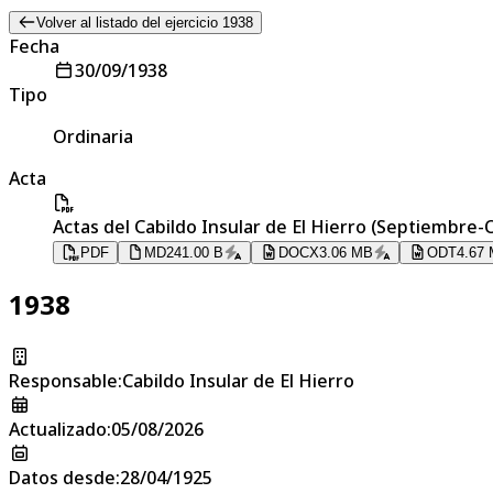
Volver al listado del ejercicio 1938
Fecha
30/09/1938
Tipo
Ordinaria
Acta
Actas del Cabildo Insular de El Hierro (Septiembre-
PDF
MD
241.00 B
DOCX
3.06 MB
ODT
4.67
1938
Responsable
:
Cabildo Insular de El Hierro
Actualizado
:
05/08/2026
Datos desde
:
28/04/1925