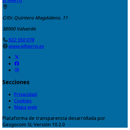
El Hierro
C/Dr. Quintero Magdaleno, 11
38900
Valverde
922 550 078
www.elhierro.es
Secciones
Privacidad
Cookies
Mapa web
Plataforma de transparencia desarrollada por
Gesgocom SL
·
Versión
10.2.0