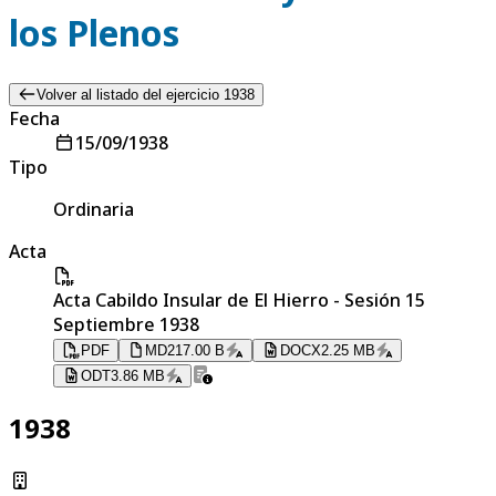
los Plenos
Volver al listado del ejercicio 1938
Fecha
15/09/1938
Tipo
Ordinaria
Acta
Acta Cabildo Insular de El Hierro - Sesión 15
Septiembre 1938
PDF
MD
217.00 B
DOCX
2.25 MB
ODT
3.86 MB
1938