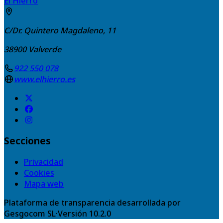
El Hierro
C/Dr. Quintero Magdaleno, 11
38900
Valverde
922 550 078
www.elhierro.es
Secciones
Privacidad
Cookies
Mapa web
Plataforma de transparencia desarrollada por
Gesgocom SL
·
Versión
10.2.0