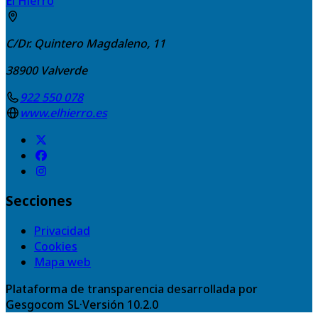
El Hierro
C/Dr. Quintero Magdaleno, 11
38900
Valverde
922 550 078
www.elhierro.es
Secciones
Privacidad
Cookies
Mapa web
Plataforma de transparencia desarrollada por
Gesgocom SL
·
Versión
10.2.0