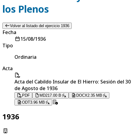
los Plenos
Volver al listado del ejercicio 1936
Fecha
15/08/1936
Tipo
Ordinaria
Acta
Acta del Cabildo Insular de El Hierro: Sesión del 30
de Agosto de 1936
PDF
MD
217.00 B
DOCX
2.35 MB
ODT
3.96 MB
1936