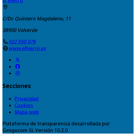
El Hierro
C/Dr. Quintero Magdaleno, 11
38900
Valverde
922 550 078
www.elhierro.es
Secciones
Privacidad
Cookies
Mapa web
Plataforma de transparencia desarrollada por
Gesgocom SL
·
Versión
10.2.0