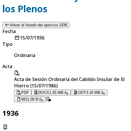
los Plenos
Volver al listado del ejercicio 1936
Fecha
15/07/1936
Tipo
Ordinaria
Acta
Acta de Sesión Ordinaria del Cabildo Insular de El
Hierro (15/07/1986)
PDF
DOCX
1.55 MB
ODT
3.16 MB
MD
1.00 B
1936