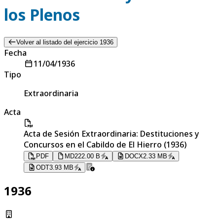
los Plenos
Volver al listado del ejercicio 1936
Fecha
11/04/1936
Tipo
Extraordinaria
Acta
Acta de Sesión Extraordinaria: Destituciones y
Concursos en el Cabildo de El Hierro (1936)
PDF
MD
222.00 B
DOCX
2.33 MB
ODT
3.93 MB
1936