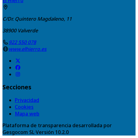
El Hierro
C/Dr. Quintero Magdaleno, 11
38900
Valverde
922 550 078
www.elhierro.es
Secciones
Privacidad
Cookies
Mapa web
Plataforma de transparencia desarrollada por
Gesgocom SL
·
Versión
10.2.0