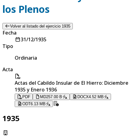
los Plenos
Volver al listado del ejercicio 1935
Fecha
31/12/1935
Tipo
Ordinaria
Acta
Actas del Cabildo Insular de El Hierro: Diciembre
1935 y Enero 1936
PDF
MD
257.00 B
DOCX
4.52 MB
ODT
6.13 MB
1935