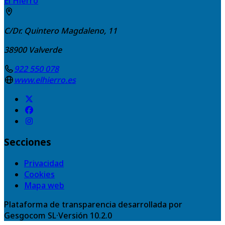
El Hierro
C/Dr. Quintero Magdaleno, 11
38900
Valverde
922 550 078
www.elhierro.es
Secciones
Privacidad
Cookies
Mapa web
Plataforma de transparencia desarrollada por
Gesgocom SL
·
Versión
10.2.0