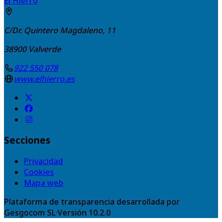
El Hierro
C/Dr. Quintero Magdaleno, 11
38900
Valverde
922 550 078
www.elhierro.es
Secciones
Privacidad
Cookies
Mapa web
Plataforma de transparencia desarrollada por
Gesgocom SL
·
Versión
10.2.0