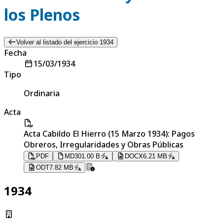
los Plenos
Volver al listado del ejercicio 1934
Fecha
15/03/1934
Tipo
Ordinaria
Acta
Acta Cabildo El Hierro (15 Marzo 1934): Pagos
Obreros, Irregularidades y Obras Públicas
PDF
MD
301.00 B
DOCX
6.21 MB
ODT
7.82 MB
1934