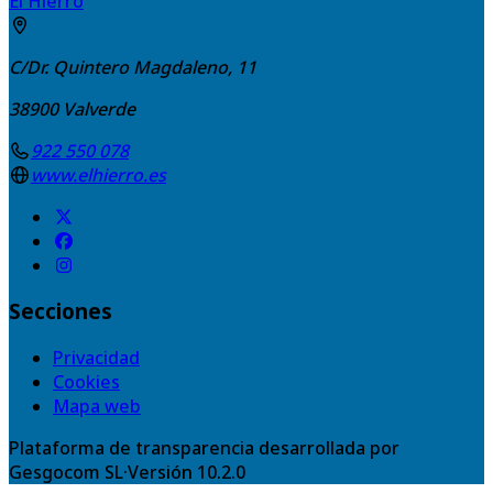
El Hierro
C/Dr. Quintero Magdaleno, 11
38900
Valverde
922 550 078
www.elhierro.es
Secciones
Privacidad
Cookies
Mapa web
Plataforma de transparencia desarrollada por
Gesgocom SL
·
Versión
10.2.0