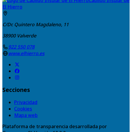
Cabildo Insular de
El Hierro
C/Dr. Quintero Magdaleno, 11
38900
Valverde
922 550 078
www.elhierro.es
Secciones
Privacidad
Cookies
Mapa web
Plataforma de transparencia desarrollada por