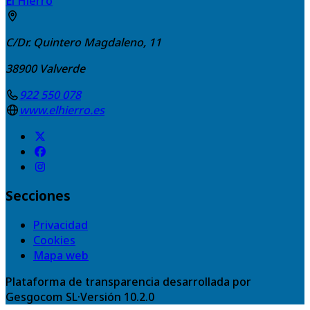
El Hierro
C/Dr. Quintero Magdaleno, 11
38900
Valverde
922 550 078
www.elhierro.es
Secciones
Privacidad
Cookies
Mapa web
Plataforma de transparencia desarrollada por
Gesgocom SL
·
Versión
10.2.0