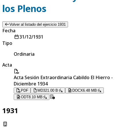
los Plenos
Volver al listado del ejercicio 1931
Fecha
31/12/1931
Tipo
Ordinaria
Acta
Acta Sesión Extraordinaria Cabildo El Hierro -
Diciembre 1934
PDF
MD
321.00 B
DOCX
6.48 MB
ODT
8.10 MB
1931