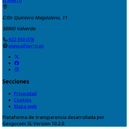
El Hierro
C/Dr. Quintero Magdaleno, 11
38900
Valverde
922 550 078
www.elhierro.es
Secciones
Privacidad
Cookies
Mapa web
Plataforma de transparencia desarrollada por
Gesgocom SL
·
Versión
10.2.0