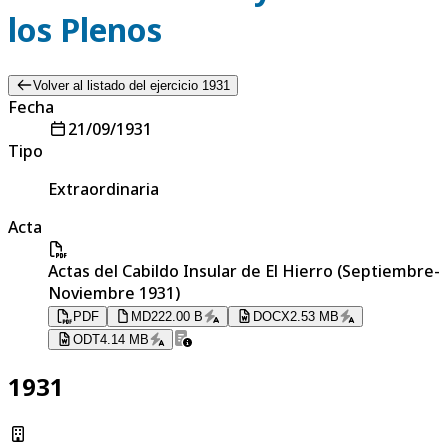
los Plenos
Volver al listado del ejercicio 1931
Fecha
21/09/1931
Tipo
Extraordinaria
Acta
Actas del Cabildo Insular de El Hierro (Septiembre-
Noviembre 1931)
PDF
MD
222.00 B
DOCX
2.53 MB
ODT
4.14 MB
1931