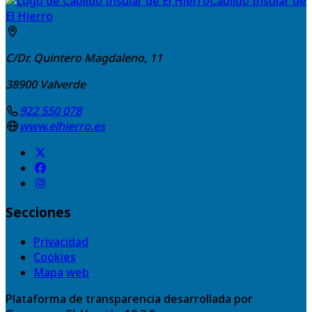
Cabildo Insular de
El Hierro
C/Dr. Quintero Magdaleno, 11
38900
Valverde
922 550 078
www.elhierro.es
Secciones
Privacidad
Cookies
Mapa web
Plataforma de transparencia desarrollada por