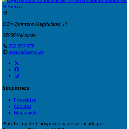
Cabildo Insular de
El Hierro
C/Dr. Quintero Magdaleno, 11
38900
Valverde
922 550 078
www.elhierro.es
Secciones
Privacidad
Cookies
Mapa web
Plataforma de transparencia desarrollada por