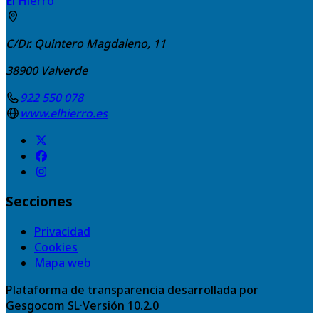
El Hierro
C/Dr. Quintero Magdaleno, 11
38900
Valverde
922 550 078
www.elhierro.es
Secciones
Privacidad
Cookies
Mapa web
Plataforma de transparencia desarrollada por
Gesgocom SL
·
Versión
10.2.0