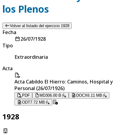
los Plenos
Volver al listado del ejercicio 1928
Fecha
26/07/1928
Tipo
Extraordinaria
Acta
Acta Cabildo El Hierro: Caminos, Hospital y
Personal (26/07/1926)
PDF
MD
306.00 B
DOCX
6.11 MB
ODT
7.72 MB
1928