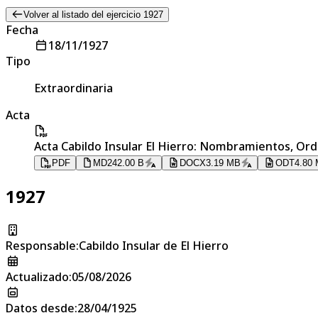
Volver al listado del ejercicio 1927
Fecha
18/11/1927
Tipo
Extraordinaria
Acta
Acta Cabildo Insular El Hierro: Nombramientos, Or
PDF
MD
242.00 B
DOCX
3.19 MB
ODT
4.80
1927
Responsable
:
Cabildo Insular de El Hierro
Actualizado
:
05/08/2026
Datos desde
:
28/04/1925