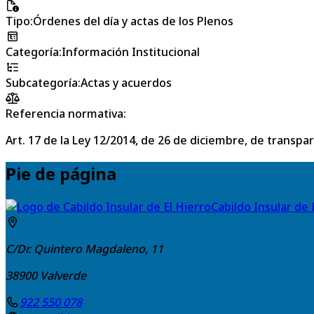
Tipo
:
Órdenes del día y actas de los Plenos
Categoría
:
Información Institucional
Subcategoría
:
Actas y acuerdos
Referencia normativa:
Art. 17 de la Ley 12/2014, de 26 de diciembre, de transpa
Pie de página
Cabildo Insular de 
C/Dr. Quintero Magdaleno, 11
38900
Valverde
922 550 078