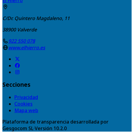
El Hierro
C/Dr. Quintero Magdaleno, 11
38900
Valverde
922 550 078
www.elhierro.es
Secciones
Privacidad
Cookies
Mapa web
Plataforma de transparencia desarrollada por
Gesgocom SL
·
Versión
10.2.0