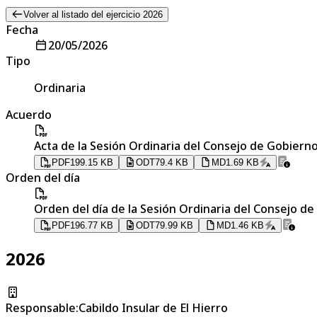
Volver al listado del ejercicio 2026
Fecha
20/05/2026
Tipo
Ordinaria
Acuerdo
Acta de la Sesión Ordinaria del Consejo de Gobierno
PDF
199.15 KB
ODT
79.4 KB
MD
1.69 KB
Orden del día
Orden del día de la Sesión Ordinaria del Consejo de
PDF
196.77 KB
ODT
79.99 KB
MD
1.46 KB
2026
Responsable
:
Cabildo Insular de El Hierro