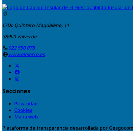
Cabildo Insular de 
C/Dr. Quintero Magdaleno, 11
38900
Valverde
922 550 078
www.elhierro.es
Secciones
Privacidad
Cookies
Mapa web
Plataforma de transparencia desarrollada por Gesgocom