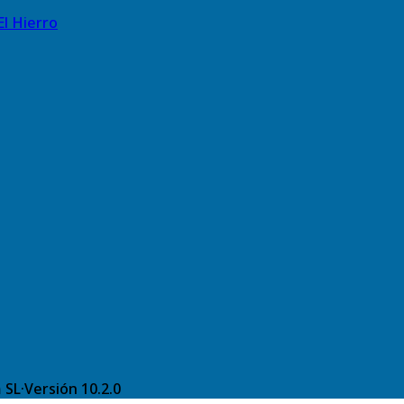
El Hierro
 SL
·
Versión
10.2.0