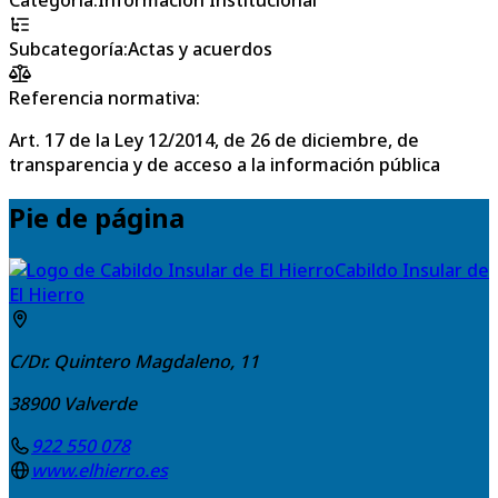
Subcategoría
:
Actas y acuerdos
Referencia normativa:
Art. 17 de la Ley 12/2014, de 26 de diciembre, de
transparencia y de acceso a la información pública
Pie de página
Cabildo Insular de
El Hierro
C/Dr. Quintero Magdaleno, 11
38900
Valverde
922 550 078
www.elhierro.es