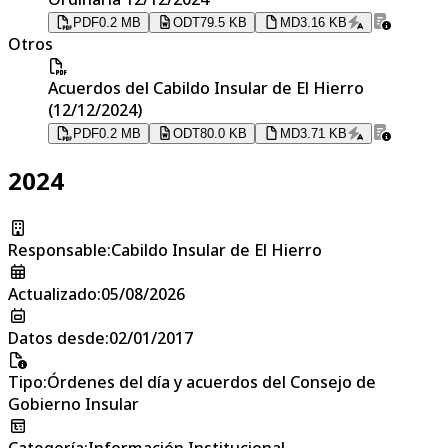
PDF
0.2 MB
ODT
79.5 KB
MD
3.16 KB
Otros
Acuerdos del Cabildo Insular de El Hierro
(12/12/2024)
PDF
0.2 MB
ODT
80.0 KB
MD
3.71 KB
2024
Responsable
:
Cabildo Insular de El Hierro
Actualizado
:
05/08/2026
Datos desde
:
02/01/2017
Tipo
:
Órdenes del día y acuerdos del Consejo de
Gobierno Insular
Categoría
:
Información Institucional