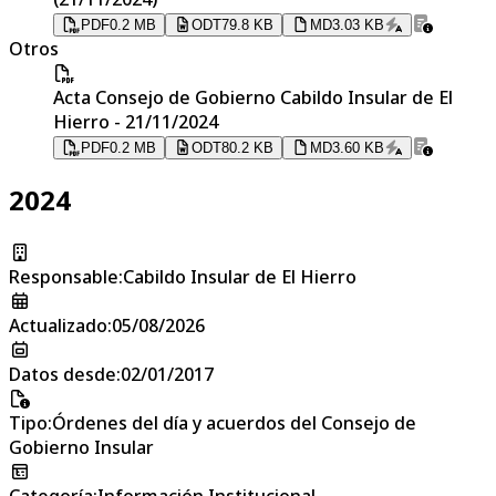
PDF
0.2 MB
ODT
79.8 KB
MD
3.03 KB
Otros
Acta Consejo de Gobierno Cabildo Insular de El
Hierro - 21/11/2024
PDF
0.2 MB
ODT
80.2 KB
MD
3.60 KB
2024
Responsable
:
Cabildo Insular de El Hierro
Actualizado
:
05/08/2026
Datos desde
:
02/01/2017
Tipo
:
Órdenes del día y acuerdos del Consejo de
Gobierno Insular
Categoría
:
Información Institucional