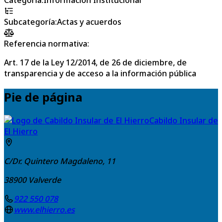
Subcategoría
:
Actas y acuerdos
Referencia normativa:
Art. 17 de la Ley 12/2014, de 26 de diciembre, de
transparencia y de acceso a la información pública
Pie de página
Cabildo Insular de
El Hierro
C/Dr. Quintero Magdaleno, 11
38900
Valverde
922 550 078
www.elhierro.es