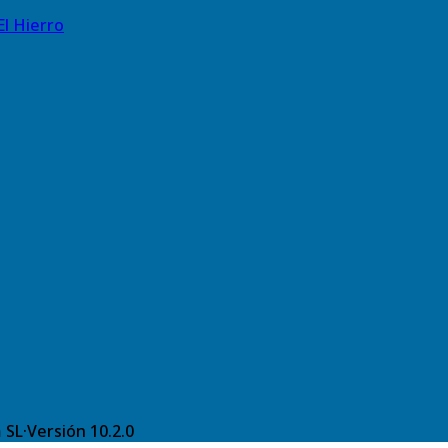
El Hierro
 SL
·
Versión
10.2.0