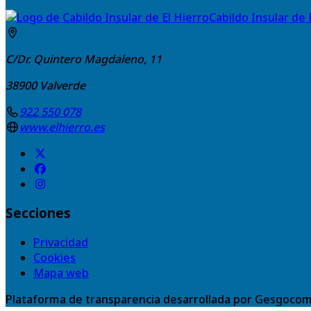
Cabildo Insular de 
C/Dr. Quintero Magdaleno, 11
38900
Valverde
922 550 078
www.elhierro.es
Secciones
Privacidad
Cookies
Mapa web
Plataforma de transparencia desarrollada por Gesgocom