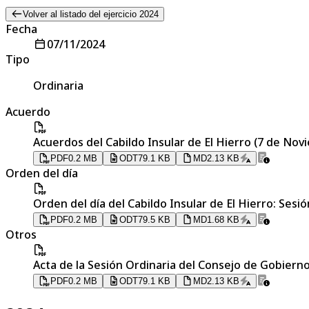
Volver al listado del ejercicio 2024
Fecha
07/11/2024
Tipo
Ordinaria
Acuerdo
Acuerdos del Cabildo Insular de El Hierro (7 de Nov
PDF
0.2 MB
ODT
79.1 KB
MD
2.13 KB
Orden del día
Orden del día del Cabildo Insular de El Hierro: Ses
PDF
0.2 MB
ODT
79.5 KB
MD
1.68 KB
Otros
Acta de la Sesión Ordinaria del Consejo de Gobierno
PDF
0.2 MB
ODT
79.1 KB
MD
2.13 KB