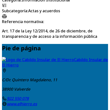
Subcategoría
:
Actas y acuerdos
Referencia normativa:
Art. 17 de la Ley 12/2014, de 26 de diciembre, de
transparencia y de acceso a la información pública
Pie de página
Cabildo Insular de
El Hierro
C/Dr. Quintero Magdaleno, 11
38900
Valverde
922 550 078
www.elhierro.es