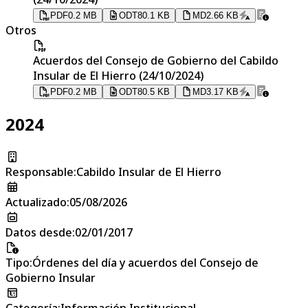
PDF
0.2 MB
ODT
80.1 KB
MD
2.66 KB
Otros
Acuerdos del Consejo de Gobierno del Cabildo
Insular de El Hierro (24/10/2024)
PDF
0.2 MB
ODT
80.5 KB
MD
3.17 KB
2024
Responsable
:
Cabildo Insular de El Hierro
Actualizado
:
05/08/2026
Datos desde
:
02/01/2017
Tipo
:
Órdenes del día y acuerdos del Consejo de
Gobierno Insular
Categoría
:
Información Institucional