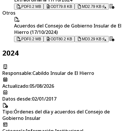
PDF
0.2 MB
ODT
79.8 KB
MD
2.79 KB
Otros
Acuerdos del Consejo de Gobierno Insular de El
Hierro (17/10/2024)
PDF
0.2 MB
ODT
80.2 KB
MD
3.29 KB
2024
Responsable
:
Cabildo Insular de El Hierro
Actualizado
:
05/08/2026
Datos desde
:
02/01/2017
Tipo
:
Órdenes del día y acuerdos del Consejo de
Gobierno Insular
Categoría
:
Información Institucional