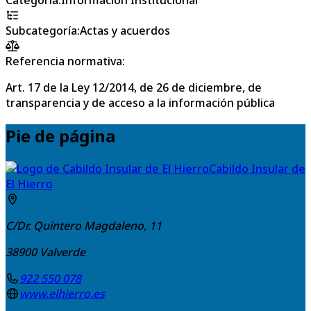
Subcategoría
:
Actas y acuerdos
Referencia normativa:
Art. 17 de la Ley 12/2014, de 26 de diciembre, de
transparencia y de acceso a la información pública
Pie de página
Cabildo Insular de
El Hierro
C/Dr. Quintero Magdaleno, 11
38900
Valverde
922 550 078
www.elhierro.es