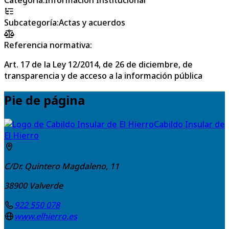
Subcategoría
:
Actas y acuerdos
Referencia normativa:
Art. 17 de la Ley 12/2014, de 26 de diciembre, de
transparencia y de acceso a la información pública
Pie de página
Cabildo Insular de
El Hierro
C/Dr. Quintero Magdaleno, 11
38900
Valverde
922 550 078
www.elhierro.es