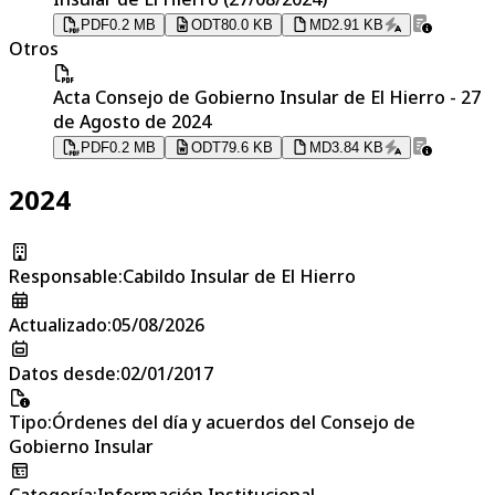
PDF
0.2 MB
ODT
80.0 KB
MD
2.91 KB
Otros
Acta Consejo de Gobierno Insular de El Hierro - 27
de Agosto de 2024
PDF
0.2 MB
ODT
79.6 KB
MD
3.84 KB
2024
Responsable
:
Cabildo Insular de El Hierro
Actualizado
:
05/08/2026
Datos desde
:
02/01/2017
Tipo
:
Órdenes del día y acuerdos del Consejo de
Gobierno Insular
Categoría
:
Información Institucional