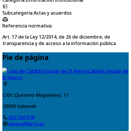
Subcategoría
:
Actas y acuerdos
Referencia normativa:
Art. 17 de la Ley 12/2014, de 26 de diciembre, de
transparencia y de acceso a la información pública
Pie de página
Cabildo Insular de
El Hierro
C/Dr. Quintero Magdaleno, 11
38900
Valverde
922 550 078
www.elhierro.es