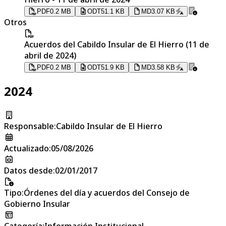
PDF
0.2 MB
ODT
51.1 KB
MD
3.07 KB
Otros
Acuerdos del Cabildo Insular de El Hierro (11 de
abril de 2024)
PDF
0.2 MB
ODT
51.9 KB
MD
3.58 KB
2024
Responsable
:
Cabildo Insular de El Hierro
Actualizado
:
05/08/2026
Datos desde
:
02/01/2017
Tipo
:
Órdenes del día y acuerdos del Consejo de
Gobierno Insular
Categoría
:
Información Institucional