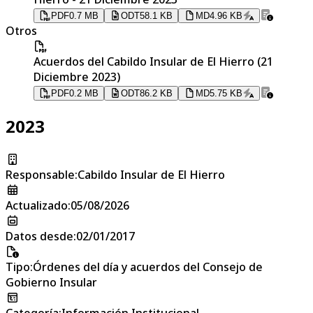
PDF
0.7 MB
ODT
58.1 KB
MD
4.96 KB
Otros
Acuerdos del Cabildo Insular de El Hierro (21
Diciembre 2023)
PDF
0.2 MB
ODT
86.2 KB
MD
5.75 KB
2023
Responsable
:
Cabildo Insular de El Hierro
Actualizado
:
05/08/2026
Datos desde
:
02/01/2017
Tipo
:
Órdenes del día y acuerdos del Consejo de
Gobierno Insular
Categoría
:
Información Institucional