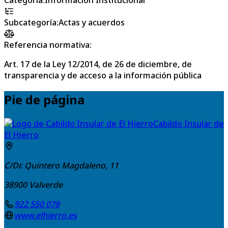
Subcategoría
:
Actas y acuerdos
Referencia normativa:
Art. 17 de la Ley 12/2014, de 26 de diciembre, de
transparencia y de acceso a la información pública
Pie de página
Cabildo Insular de
El Hierro
C/Dr. Quintero Magdaleno, 11
38900
Valverde
922 550 078
www.elhierro.es