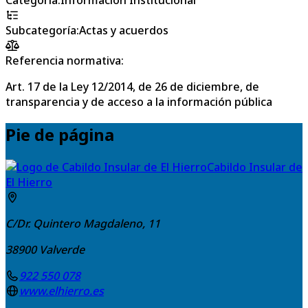
Subcategoría
:
Actas y acuerdos
Referencia normativa:
Art. 17 de la Ley 12/2014, de 26 de diciembre, de
transparencia y de acceso a la información pública
Pie de página
Cabildo Insular de
El Hierro
C/Dr. Quintero Magdaleno, 11
38900
Valverde
922 550 078
www.elhierro.es