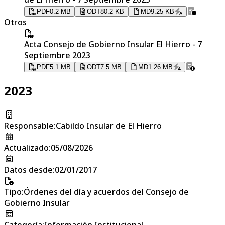
PDF
0.2 MB
ODT
80.2 KB
MD
9.25 KB
Otros
Acta Consejo de Gobierno Insular El Hierro - 7
Septiembre 2023
PDF
5.1 MB
ODT
7.5 MB
MD
1.26 MB
2023
Responsable
:
Cabildo Insular de El Hierro
Actualizado
:
05/08/2026
Datos desde
:
02/01/2017
Tipo
:
Órdenes del día y acuerdos del Consejo de
Gobierno Insular
Categoría
:
Información Institucional